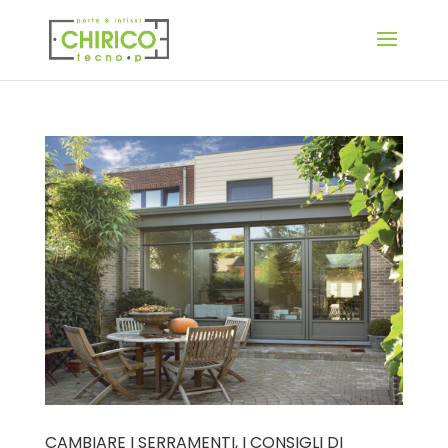
CAMBIARE I SERRAMENTI, I CONSIGLI DI