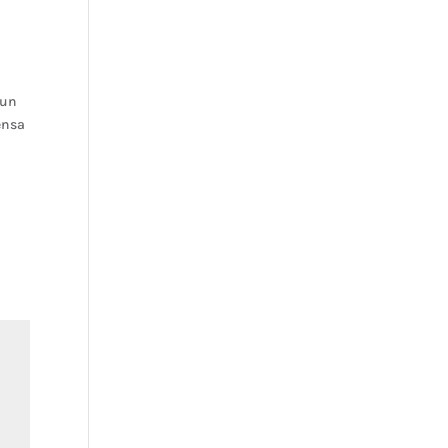
 un
ensa