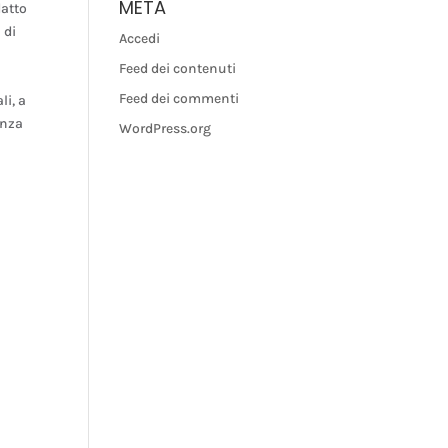
META
datto
 di
Accedi
Feed dei contenuti
Feed dei commenti
li, a
enza
WordPress.org