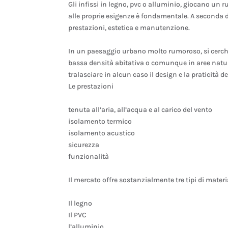
Gli infissi in legno, pvc o alluminio, giocano un r
alle proprie esigenze è fondamentale. A seconda de
prestazioni, estetica e manutenzione.
In un paesaggio urbano molto rumoroso, si cerche
bassa densità abitativa o comunque in aree natur
tralasciare in alcun caso il design e la praticità deg
Le prestazioni
tenuta all’aria, all’acqua e al carico del vento
isolamento termico
isolamento acustico
sicurezza
funzionalità
Il mercato offre sostanzialmente tre tipi di materia
Il legno
Il PVC
l’alluminio