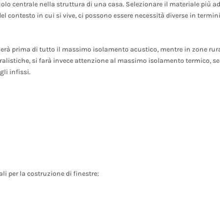
uolo centrale nella struttura di una casa. Selezionare il materiale più a
l contesto in cui si vive, ci possono essere necessità diverse in termini
rà prima di tutto il massimo isolamento acustico, mentre in zone rura
alistiche, si farà invece attenzione al massimo isolamento termico, s
li infissi.
li per la costruzione di finestre: