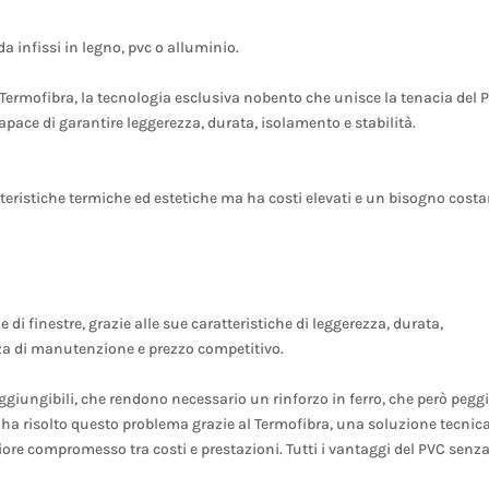
 infissi in legno, pvc o alluminio.
 Termofibra, la tecnologia esclusiva nobento che unisce la tenacia del 
 capace di garantire leggerezza, durata, isolamento e stabilità.
atteristiche termiche ed estetiche ma ha costi elevati e un bisogno cost
di finestre, grazie alle sue caratteristiche di leggerezza, durata,
za di manutenzione e prezzo competitivo.
ggiungibili, che rendono necessario un rinforzo in ferro, che però pegg
 ha risolto questo problema grazie al Termofibra, una soluzione tecnic
igliore compromesso tra costi e prestazioni. Tutti i vantaggi del PVC senza