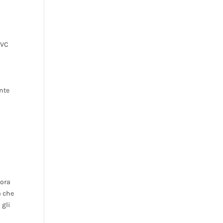
PVC
ante
iora
a che
 gli