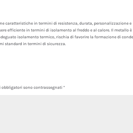
one caratteristiche in termini di resistenza, durata, personalizzazione e
re efficiente in termini di isolamento al freddo e al calore. Il metallo è
adeguato isolamento termico, rischia di favorire la formazione di cond
i standard in termini di sicurezza.
i obbligatori sono contrassegnati
*