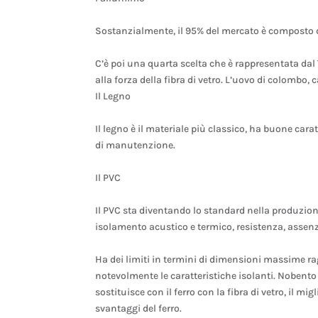
Sostanzialmente, il 95% del mercato è composto da
C’è poi una quarta scelta che è rappresentata dal
alla forza della fibra di vetro. L’uovo di colombo,
Il Legno
Il legno è il materiale più classico, ha buone car
di manutenzione.
Il PVC
Il PVC sta diventando lo standard nella produzione 
isolamento acustico e termico, resistenza, assen
Ha dei limiti in termini di dimensioni massime ra
notevolmente le caratteristiche isolanti. Nobento
sostituisce con il ferro con la fibra di vetro, il m
svantaggi del ferro.