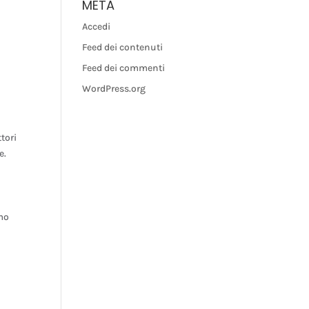
META
e
Accedi
Feed dei contenuti
i
Feed dei commenti
WordPress.org
tori
e.
amo