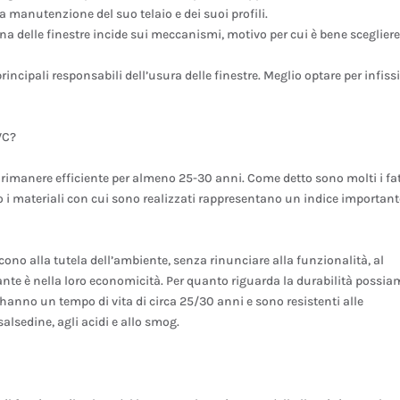
 manutenzione del suo telaio e dei suoi profili.
diana delle finestre incide sui meccanismi, motivo per cui è bene sceglier
principali responsabili dell’usura delle finestre. Meglio optare per infiss
VC?
 rimanere efficiente per almeno 25-30 anni. Come detto sono molti i fat
to i materiali con cui sono realizzati rappresentano un indice important
cono alla tutela dell’ambiente, senza rinunciare alla funzionalità, al
rtante è nella loro economicità. Per quanto riguarda la durabilità possi
 hanno un tempo di vita di circa 25/30 anni e sono resistenti alle
alsedine, agli acidi e allo smog.