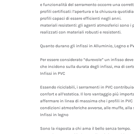
e funzionalità del serramento occorre una corretta
profili certificati: l’apertura e la chiusura quoti
profili capaci di essere efficienti negli anni.
materiali resistenti: gli agenti atmosferici sono i 
realizzati con materiali robusti e resistenti.
Quanto durano gli infissi in Alluminio, Legno e P
Per essere considerato “durevole” un infisso deve
che incidono sulla durata degli infissi, ma di cer
Infissi in PVC
Essendo riciclabili, i serramenti in PVC contribuis
confort e all’estetica. Il loro vantaggio più impo
affermare in linea di massima che i profili in PVC
condizioni atmosferiche avverse, alle muffe, alla s
Infissi in legno
Sono la risposta a chi ama il bello senza tempo.