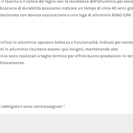
l fascino e il calore del legno con la resistenza dell’alluminio per elev
cazione di durabilità possiamo indicare un tempo di circa 40 anni gr
o selezionato con dovuta essiccazione e una lega di alluminio 6060 (UNI
infissi in alluminio sposano bellezza e funzionalità. Indicati per resist
ti in alluminio risultano essere i più longevi, mantenendo alte
inio sono realizzati a taglio termico per offrire buone prestazioni in te
affrescamento.
i obbligatori sono contrassegnati
*