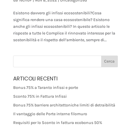
da
TecnoP
|
Nov 8, 2022
|
Uncategorized
Esistono davvero gli infissi ecosostenibili?Cosa
significa rendere una casa ecosostenibile? Esistono
anche gli infissi ecosostenibili? In questo articolo le
risposte a tutte le Complice il rinnovato interesse per la
sostenibilità e il rispetto dell’ambiente, sempre di...
ARTICOLI RECENTI
Bonus 75% a Taranto infissi e porte
Sconto 75% in Fattura Infissi
Bonus 75% barriere architettoniche limiti di detraibilità
Il vantaggio delle Porte interne filomuro
Requisiti per lo Sconto in fattura ecobonus 50%